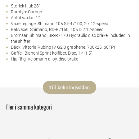
Storlek hjul: 28"
Ramtyp: Carbon
Antal växlar: 12
Växelreglage: Shimano 105 ST-R7100, 2 x 12-speed
Bakväxel: Shimano, RD-R7150, 105 Di2 12-speed
Bromsar: Shimano, BR-R7170 Hydraulic disc brake, included in
the shifter
Däck: Vittoria Rubino IV G2.0 graphene, 700x25, 60TPI
Gaffel: Bianchi Sprint kolfiber, Disc, 1,4-1,5"
Hjulfälg: Velomann alloy, disc brake
Till bokningssidan
Fler i samma kategori