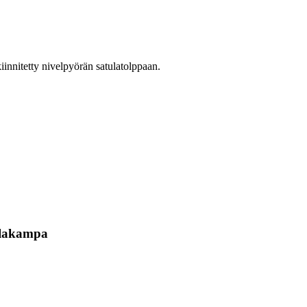
innitetty nivelpyörän satulatolppaan.
tulakampa