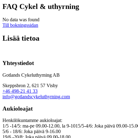
FAQ Cykel & uthyrning
No data was found
Till bokningssidan
Lisää tietoa
Yhteystiedot
Gotlands Cykeluthyrning AB
Skeppsbron 2, 621 57 Visby
+46 498-21 41 33
info@gotlandscykeluthyrning.com
Aukioloajat
Henkilökuntamme aukioloajat:
1/5 -14/5: ma-pe 09.00-12.00, la 9-1015/5-4/6: Joka päivä 09.00-15.0
5/6 - 18/6: Joka päivä 9-16.00
19/6 -20/8: Joka päivä 09.00-18.00