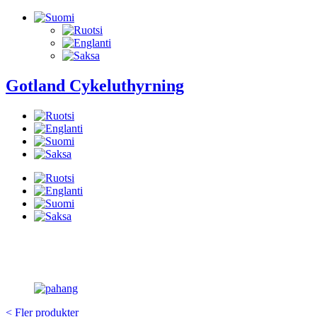
Mene
sisältöön
Gotland Cykeluthyrning
Boka din cykel här
< Fler produkter