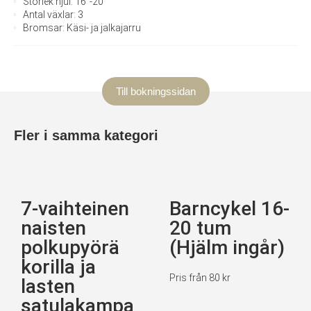
Storlek hjul: 16"-20"
Antal växlar: 3
Bromsar: Käsi- ja jalkajarru
Till bokningssidan
Fler i samma kategori
7-vaihteinen
Barncykel 16-
naisten
20 tum
polkupyörä
(Hjälm ingår)
korilla ja
Pris från 80 kr
lasten
satulakampa