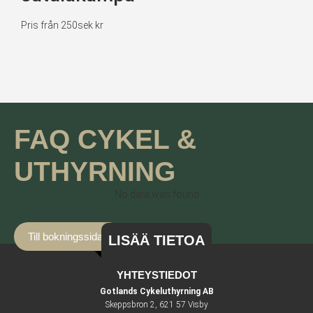
Pris från 250sek kr
FAQ CYKEL &
UTHYRNING
No data was found
Till bokningssidan
LISÄÄ TIETOA
YHTEYSTIEDOT
Gotlands Cykeluthyrning AB
Skeppsbron 2, 621 57 Visby