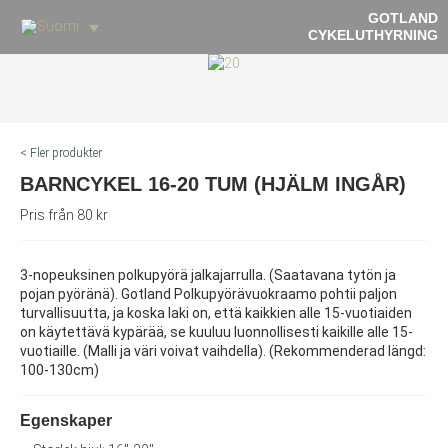
GOTLAND
CYKELUTHYRNING
< Fler produkter
BARNCYKEL 16-20 TUM (HJÄLM INGÅR)
Pris från 80 kr
3-nopeuksinen polkupyörä jalkajarrulla. (Saatavana tytön ja
pojan pyöränä). Gotland Polkupyörävuokraamo pohtii paljon
turvallisuutta, ja koska laki on, että kaikkien alle 15-vuotiaiden
on käytettävä kypärää, se kuuluu luonnollisesti kaikille alle 15-
vuotiaille. (Malli ja väri voivat vaihdella). (Rekommenderad längd:
100-130cm)
Egenskaper