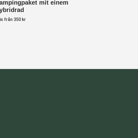
ampingpaket mit einem
ybridrad
is från 350 kr