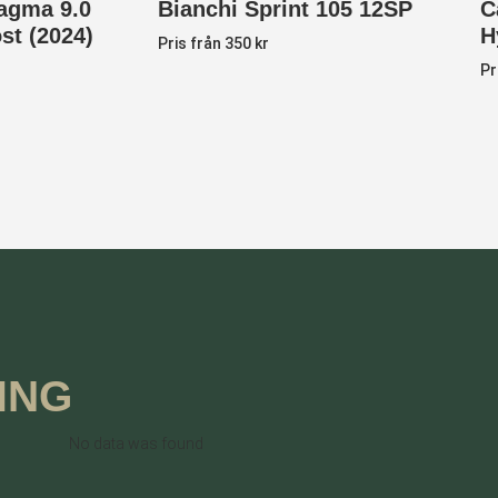
agma 9.0
Bianchi Sprint 105 12SP
C
st (2024)
H
Pris från 350 kr
Pr
ING
No data was found