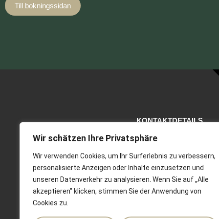
Till bokningssidan
KONTAKTDETAILS
Gotlands Cykeluthyrning AB
Wir schätzen Ihre Privatsphäre
Skeppsbron 2, 621 57 Visby
Wir verwenden Cookies, um Ihr Surferlebnis zu verbessern,
+46 498-21 41 33
personalisierte Anzeigen oder Inhalte einzusetzen und
info@gotlandscykeluthyrning.c
unseren Datenverkehr zu analysieren. Wenn Sie auf „Alle
akzeptieren" klicken, stimmen Sie der Anwendung von
Cookies zu.