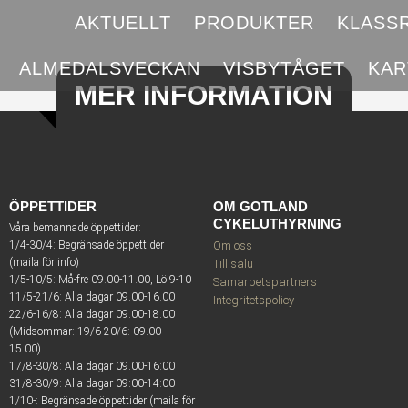
AKTUELLT
PRODUKTER
KLASS
ALMEDALSVECKAN
VISBYTÅGET
KA
MER INFORMATION
ÖPPETTIDER
OM GOTLAND
CYKELUTHYRNING
Våra bemannade öppettider:
1/4-30/4: Begränsade öppettider
Om oss
(maila för info)
Till salu
1/5-10/5: Må-fre 09.00-11.00, Lö 9-10
Samarbetspartners
11/5-21/6: Alla dagar 09.00-16.00
Integritetspolicy
22/6-16/8: Alla dagar 09.00-18.00
(Midsommar: 19/6-20/6: 09.00-
15.00)
17/8-30/8: Alla dagar 09.00-16:00
31/8-30/9: Alla dagar 09:00-14:00
1/10-: Begränsade öppettider (maila för