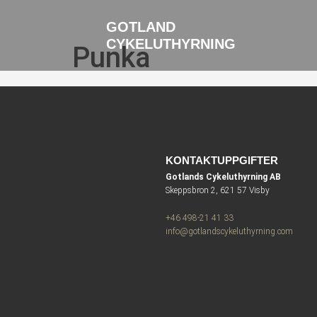
GOTLAND
CYKELUTHYRNING
Punka
KONTAKTUPPGIFTER
Gotlands Cykeluthyrning AB
Skeppsbron 2, 621 57 Visby
+46 498-21 41 33
info@gotlandscykeluthyrning.com