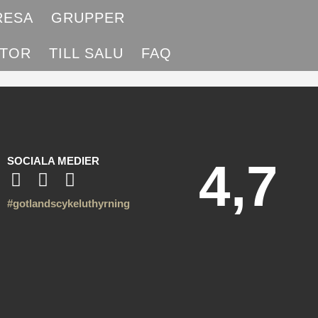
RESA
GRUPPER
RTOR
TILL SALU
FAQ
SOCIALA MEDIER
4,7
#gotlandscykeluthyrning