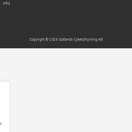
info)
Copyright © 2026 Gotlands Cykeluthyrning AB
u