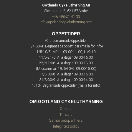
Gotlands Cykeluthyrning AB
Skeppsbron 2, 621 57 Visby
+46 498-21 41 33
info@gotlandscykeluthyrning.com
ÖPPETTIDER
Våra bemannade öppettider:
1/4-30/4: Begränsade öppettider (maila för info)
1/5-10/5: Må-fre 09.00-11.00, Lö 9-10
11/5-21/6: Alla dagar 09.00-16.00
22/6-16/8: Alla dagar 09.00-18.00
(Midsommar: 19/6-20/6: 09.00-15.00)
17/8-30/8: Alla dagar 09.00-16:00
31/8-30/9: Alla dagar 09:00-14:00
1/10-: Begränsade öppettider (maila för info)
OM GOTLAND CYKELUTHYRNING
Om oss
Till salu
Samarbetspartners
Integritetspolicy