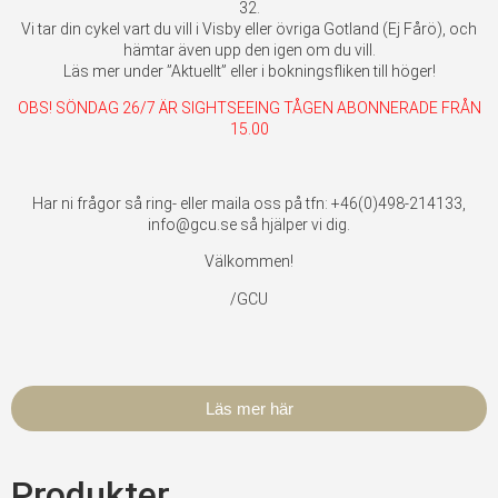
32.
Vi tar din cykel vart du vill i Visby eller övriga Gotland (Ej Fårö), och
hämtar även upp den igen om du vill.
Läs mer under ”Aktuellt” eller i bokningsfliken till höger!
OBS! SÖNDAG 26/7 ÄR SIGHTSEEING TÅGEN ABONNERADE FRÅN
15.00
Har ni frågor så ring- eller maila oss på tfn: +46(0)498-214133,
info@gcu.se så hjälper vi dig.
Välkommen!
/GCU
Läs mer här
Produkter