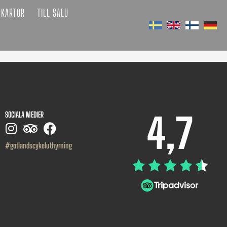
KARTOR
TILL SALU
4,7
SOCIALA MEDIER
#gotlandscykeluthyrning