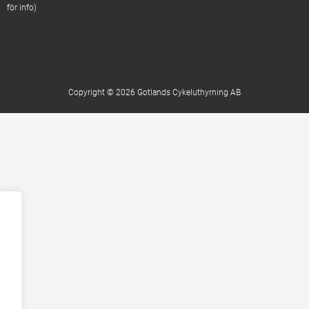
för info)
Copyright © 2026 Gotlands Cykeluthyrning AB