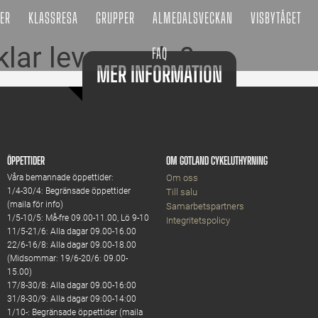
ER
KLASSRESA
GRUPPER
ALMEDALSVECKAN
VISBYTÅGET
lar levererade?
FAQ
MER INFORMATION
ÖPPETTIDER
OM GOTLAND CYKELUTHYRNING
Våra bemannade öppettider:
Om oss
1/4-30/4: Begränsade öppettider
Till salu
(maila för info)
Samarbetspartners
1/5-10/5: Må-fre 09.00-11.00, Lö 9-10
Integritetspolicy
11/5-21/6: Alla dagar 09.00-16.00
22/6-16/8: Alla dagar 09.00-18.00
(Midsommar: 19/6-20/6: 09.00-
15.00)
17/8-30/8: Alla dagar 09.00-16:00
31/8-30/9: Alla dagar 09:00-14:00
1/10-: Begränsade öppettider (maila