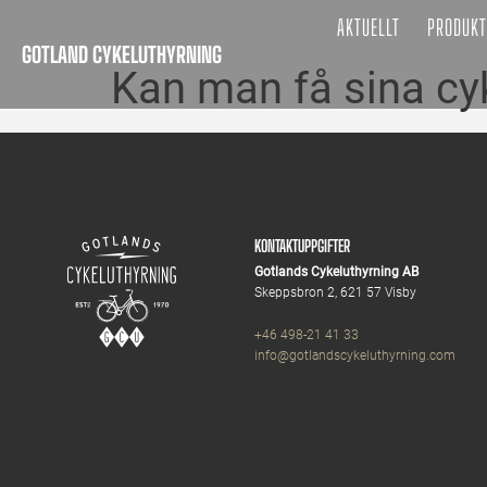
AKTUELLT
PRODUKT
GOTLAND CYKELUTHYRNING
Kan man få sina cyk
KONTAKTUPPGIFTER
Gotlands Cykeluthyrning AB
Skeppsbron 2, 621 57 Visby
+46 498-21 41 33
info@gotlandscykeluthyrning.com