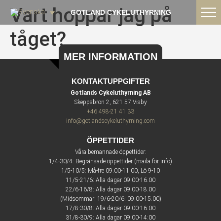
Vart hoppar jag på
GOTLAND CYKELUTHYRNING
tåget?
MER INFORMATION
KONTAKTUPPGIFTER
Gotlands Cykeluthyrning AB
Skeppsbron 2, 621 57 Visby
+46 498-21 41 33
info@gotlandscykeluthyrning.com
ÖPPETTIDER
Våra bemannade öppettider:
1/4-30/4: Begränsade öppettider (maila för info)
1/5-10/5: Må-fre 09.00-11.00, Lö 9-10
11/5-21/6: Alla dagar 09.00-16.00
22/6-16/8: Alla dagar 09.00-18.00
(Midsommar: 19/6-20/6: 09.00-15.00)
17/8-30/8: Alla dagar 09.00-16:00
31/8-30/9: Alla dagar 09:00-14:00