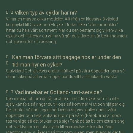
Vilken typ av cyklar har ni?
Vi har en massa olika modeller. Allt ifrån en klassisk 3 växlad
korgcykel till Gravel och Elcykel. Under fliken ”våra produkter”
hittar du hela vårt sortiment. När du sen bestämt dig vilken/vilka
cyklar och tillbehör du vill ha så går du vidare till vår bokningssida
och genomför din bokning.
Kan man förvara sitt bagage hos er under den
tid man hyr en cykel?
Självklart! Och givetvis gratis! Håll koll på våra öppettider bara så
du är säker på att vi har öppet när du vill ha tillbaka din väska.
Vad innebär er Gotland-runt-service?
Den innebär att om du får problem med din cykel som du inte
själv kan fixa så ringer du till oss så kommer vi ut och hjälper dig.
Det kostar såklart ingenting! Denna service gäller under våra
öppettider och hela Gotland utom på Fårö (Fåröborna är dock
rätt vänliga så det brukar lösa sig) Tänk på att be om extra slang
och verktyg om du ska cykla till exempelvis Fårö eller långt
utanför Visby. Vi åker ut så fort som vi kan, men ibland är det full