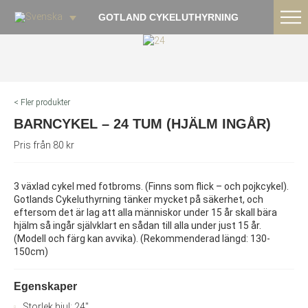
GOTLAND CYKELUTHYRNING
< Fler produkter
BARNCYKEL – 24 TUM (HJÄLM INGÅR)
Pris från 80 kr
3 växlad cykel med fotbroms. (Finns som flick – och pojkcykel).
Gotlands Cykeluthyrning tänker mycket på säkerhet, och
eftersom det är lag att alla människor under 15 år skall bära
hjälm så ingår självklart en sådan till alla under just 15 år.
(Modell och färg kan avvika). (Rekommenderad längd: 130-
150cm)
Egenskaper
Storlek hjul: 24"