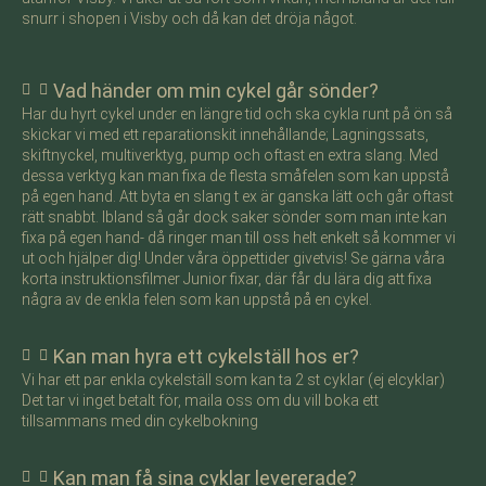
snurr i shopen i Visby och då kan det dröja något.
Vad händer om min cykel går sönder?
Har du hyrt cykel under en längre tid och ska cykla runt på ön så
skickar vi med ett reparationskit innehållande; Lagningssats,
skiftnyckel, multiverktyg, pump och oftast en extra slang. Med
dessa verktyg kan man fixa de flesta småfelen som kan uppstå
på egen hand. Att byta en slang t ex är ganska lätt och går oftast
rätt snabbt. Ibland så går dock saker sönder som man inte kan
fixa på egen hand- då ringer man till oss helt enkelt så kommer vi
ut och hjälper dig! Under våra öppettider givetvis! Se gärna våra
korta instruktionsfilmer Junior fixar, där får du lära dig att fixa
några av de enkla felen som kan uppstå på en cykel.
Kan man hyra ett cykelställ hos er?
Vi har ett par enkla cykelställ som kan ta 2 st cyklar (ej elcyklar)
Det tar vi inget betalt för, maila oss om du vill boka ett
tillsammans med din cykelbokning
Kan man få sina cyklar levererade?