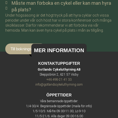
Måste man förboka en cykel eller kan man hyra
på plats?
Under högsäsong är det högt tryck på att hyra cyklar och vissa
perioder under vår och höst har vi stora konferenser och många
skolklasser. Därför rekommenderar vi att förboka via vår
hemsida. Man kan även hyra cykel på plats i mån av tillgång.
Till bokningssidan
MER INFORMATION
KONTAKTUPPGIFTER
Gotlands Cykeluthyrning AB
Skeppsbron 2, 621 57 Visby
+46 498-21 41 33
info@gotlandscykeluthyrning.com
ÖPPETTIDER
Våra bemannade öppettider:
1/4-30/4: Begränsade öppettider (maila för info)
1/5-10/5: Må-fre 09.00-11.00, Lö 9-10
11/5-21/6: Alla dagar 09.00-16.00