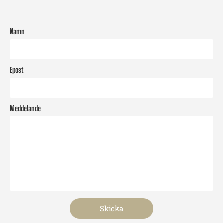
Namn
Epost
Meddelande
Skicka